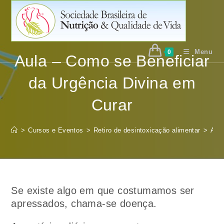
Ir
para
o
conteúdo
Menu
0
Aula – Como se Beneficiar
da Urgência Divina em
Curar
>
Cursos e Eventos
>
Retiro de desintoxicação alimentar
>
Aula
Se existe algo em que costumamos ser
apressados, chama-se doença.