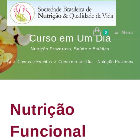
Menu
0
Curso em Um Dia
Nutrição Prazerosa, Saúde e Estética
>
Cursos e Eventos
>
Curso em Um Dia – Nutrição Prazerosa, S
Nutrição
Funcional