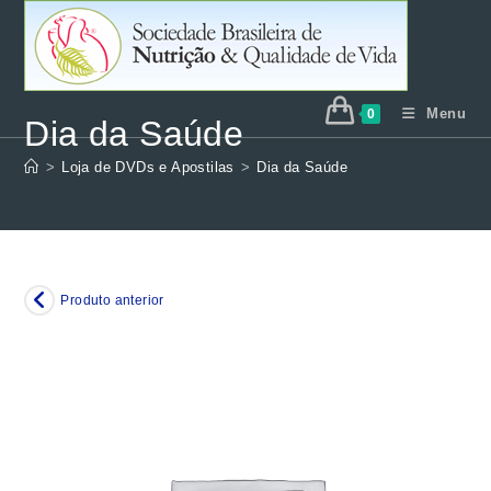
Ir
para
o
conteúdo
Menu
0
Dia da Saúde
>
Loja de DVDs e Apostilas
>
Dia da Saúde
Produto anterior